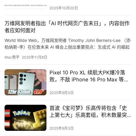
2025年10月20日
万维网发明者指出「AI 时代网页广告末日」，内容创作
者应如何面对
World Wide Web，万维网发明者 Timothy John Berners-Lee （添·
柏纳斯-李）在伦敦未来 AI 峰会上抛出重要观点：生成式 AI 的崛起
正动摇广告…
Mac教学
2025年11月8日
Pixel 10 Pro XL 续航大PK爆冷落
败，不敌 iPhone 16 Pro Max 等当
今「超大杯」旗舰
2025年9月3日
首波《宝可梦》乐高传将包含「史
上第七大」乐高套组，积木数量突
破6800块
2025年9月3日