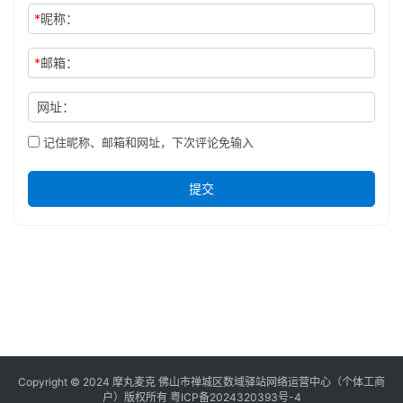
*
昵称：
*
邮箱：
网址：
记住昵称、邮箱和网址，下次评论免输入
提交
Copyright © 2024 摩丸麦克 佛山市禅城区数域驿站网络运营中心（个体工商
户）版权所有
粤ICP备2024320393号-4