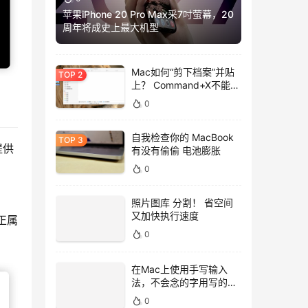
苹果iPhone 20 Pro Max采7吋萤幕，20
周年将成史上最大机型
Mac如何“剪下档案”并贴
上？ Command+X不能
用，用这招吧！
0
自我检查你的 MacBook
提供
有没有偷偷 电池膨胀
0
照片图库 分割！ 省空间
又加快执行速度
真正属
0
在Mac上使用手写输入
法，不会念的字用写的就
好！
0