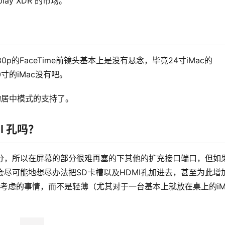
lay XDR 的市场。
80p的FaceTime前镜头基本上是没有悬念，毕竟24寸iMac的
0寸的iMac没有吧。
人物居中模式的支持了。
MI 孔吗？
15公分，所以在屏幕的部分很难再塞的下其他的扩充接口端口，但如
该会尽可能地想尽办法把SD卡槽以及HDMI孔加进去，甚至为此增
考虑的事情，而不是轻薄（尤其对于一台基本上就放在桌上的iMa