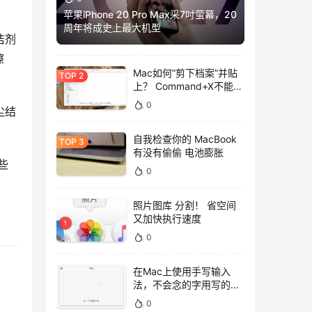
苹果iPhone 20 Pro Max采7吋萤幕，20
周年将成史上最大机型
洁剂
擦
Mac如何“剪下档案”并贴
上？ Command+X不能
用，用这招吧！
0
尘结
自我检查你的 MacBook
有没有偷偷 电池膨胀
些
0
照片图库 分割！ 省空间
又加快执行速度
0
在Mac上使用手写输入
法，不会念的字用写的就
好！
0