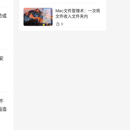
Mac文件管理术：一次将
垫或
文件收入文件夹内
0
安
不
面造