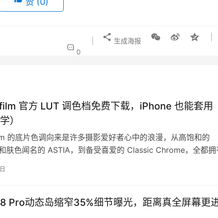
赞
(0)
生成海报
0
jifilm 官方 LUT 调色档免费下载，iPhone 也能套用
学）
jifilm 的底片色调向来是许多摄影爱好者心中的浪漫，从高饱和的
、柔和肤色闻名的 ASTIA，到备受喜爱的 Classic Chrome，全都
8日
e 18 Pro动态岛缩窄35%细节曝光，距离真全屏幕更