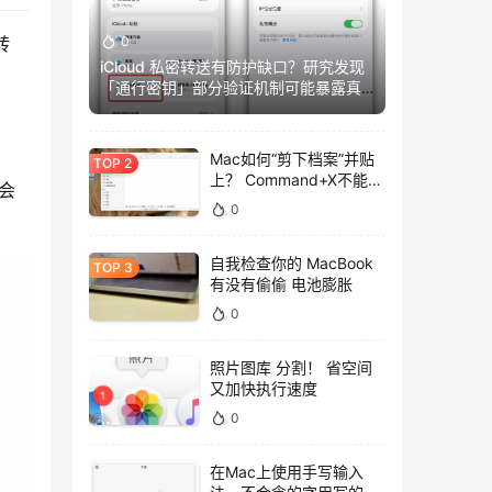
0
转
iCloud 私密转送有防护缺口？研究发现
「通行密钥」部分验证机制可能暴露真
实IP
Mac如何“剪下档案”并贴
上？ Command+X不能
仅会
用，用这招吧！
0
自我检查你的 MacBook
有没有偷偷 电池膨胀
0
照片图库 分割！ 省空间
又加快执行速度
0
在Mac上使用手写输入