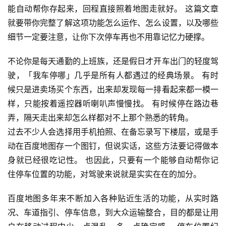
能自动帮你存起来，回程直接照着地图走就好。 这篇文章
就要带你完整了解这项功能怎么运作、怎么设置，以及哪些
细节一定要注意，让你下次停车再也不用靠记忆力硬撑。
不论你是每天通勤的上班族，还是假日才开车出门的轻度驾
驶，「我车停哪」几乎是所有人都遇过的经典场景。 有时
候只是进卖场买个东西，出来却发现每一排看起来都一模一
样，只能按着遥控器听喇叭声慢慢找。 有时候停在路边巷
弄，隔天走出来却怎么样都对不上那个熟悉的转角。
过去不少人会选择用手机拍照、在备忘录写下楼层，或是手
动在百度地图存一个图钉，但说实话，这些方法要记得做本
身就已经很吃记性。 也因此，只要有一个能够自动帮你记
住停车位置的功能，对驾驶来说就是实实在在的加分。
百度地图多年来不断加入各种贴近生活的功能，从实时路
况、车道指引、停车信息，到大众运输整合，目的都是让用