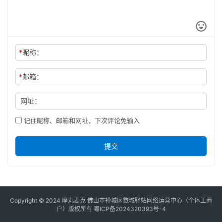
*
昵称：
*
邮箱：
网址：
记住昵称、邮箱和网址，下次评论免输入
提交
Copyright © 2024 摩丸麦克 佛山市禅城区数域驿站网络运营中心（个体工商
户）版权所有
粤ICP备2024320393号-4