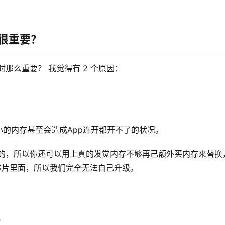
够很重要？
c 时那么重要？ 我觉得有 2 个原因：
的内存甚至会造成App连开都开不了的状况。
存的，所以你还可以用上真的发觉内存不够再己额外买内存来替换
on 芯片里面，所以我们完全无法自己升级。
？