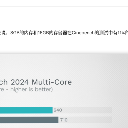
说，8GB的内存和16GB的存储器在Cinebench的测试中有11%