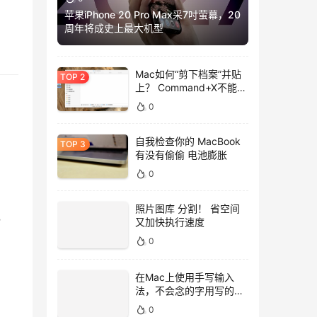
苹果iPhone 20 Pro Max采7吋萤幕，20
周年将成史上最大机型
Mac如何“剪下档案”并贴
上？ Command+X不能
用，用这招吧！
0
自我检查你的 MacBook
有没有偷偷 电池膨胀
0
照片图库 分割！ 省空间
，
又加快执行速度
0
在Mac上使用手写输入
法，不会念的字用写的就
好！
0