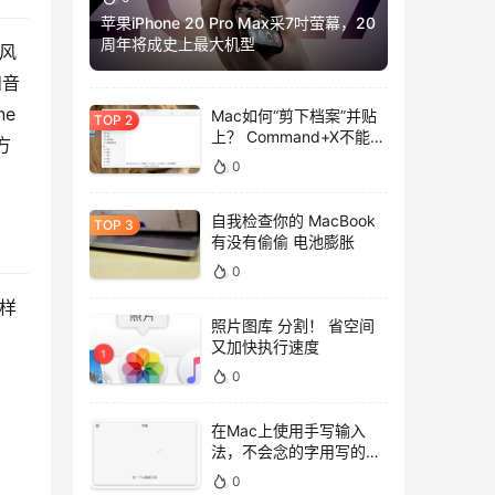
苹果iPhone 20 Pro Max采7吋萤幕，20
周年将成史上最大机型
克风
和音
e
Mac如何“剪下档案”并贴
上？ Command+X不能
方
用，用这招吧！
0
自我检查你的 MacBook
有没有偷偷 电池膨胀
0
这样
照片图库 分割！ 省空间
又加快执行速度
0
在Mac上使用手写输入
法，不会念的字用写的就
好！
0