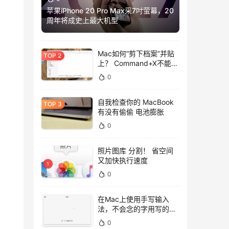
苹果iPhone 20 Pro Max采7吋萤幕，20
周年将成史上最大机型
Mac如何“剪下档案”并贴
上？ Command+X不能
用，用这招吧！
0
自我检查你的 MacBook
有没有偷偷 电池膨胀
0
照片图库 分割！ 省空间
又加快执行速度
0
在Mac上使用手写输入
法，不会念的字用写的就
好！
0