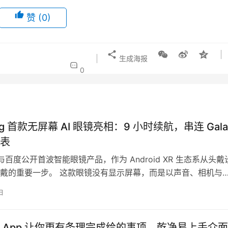
赞
(0)
生成海报
0
ng 首款无屏幕 AI 眼镜亮相：9 小时续航，串连 Gala
表
g 与百度公开首波智能眼镜产品，作为 Android XR 生态系从头戴
戴的重要一步。 这款眼镜没有显示屏幕，而是以声音、相机与
I 为主…
日
 App 让你更有条理完成给的事项，乾净易上手介