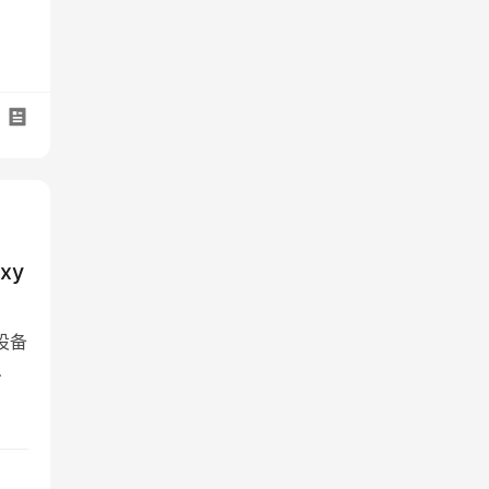
xy
设备
面、