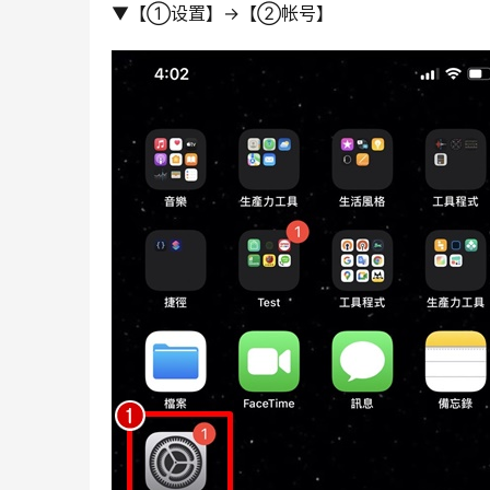
▼【➀设置】→【➁帐号】