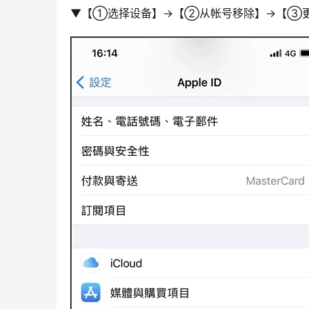
▼【➀选择设备】→【➁从帐号移除】→【➂