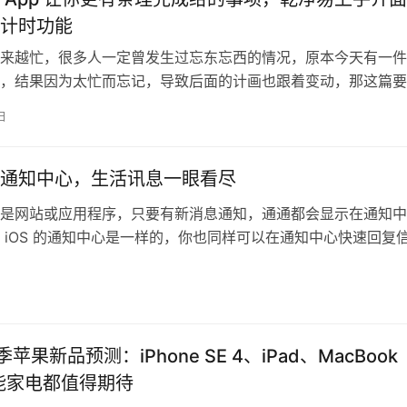
计时功能
来越忙，很多人一定曾发生过忘东忘西的情况，原本今天有一件
，结果因为太忙而忘记，导致后面的计画也跟着变动，那这篇要
简待办 ” 就一定能帮到你，除了…
日
c通知中心，生活讯息一眼看尽
论是网站或应用程序，只要有新消息通知，通通都会显示在通知中
 iOS 的通知中心是一样的，你也同样可以在通知中心快速回复
知中心新增 Widget，一…
春季苹果新品预测：iPhone SE 4、iPad、MacBook
智能家电都值得期待