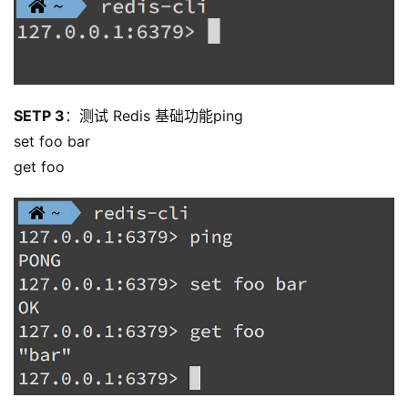
SETP 3
：测试 Redis 基础功能ping
set foo bar
get foo