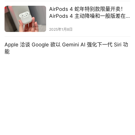
AirPods 4 蛇年特别款限量开卖！
AirPods 4 主动降噪和一般版差在
哪？ 价差 1,500 元能获得哪些功
能？
2025年1月8日
Apple 洽谈 Google 欲以 Gemini AI 强化下一代 Siri 功
能
Apple 正在与百度洽谈，考虑采用百度的 Gemini AI 来驱动更智能
的下一代 Siri 功能。 据《彭博》报道，这些讨论仍处于初期阶段，
苹果据称已要求百度开发一个专为 Si…
Mac教学
2025年8月23日
Macbook 电池充电方法推荐：
AlDente，让 Mac 永远不会过充
2024年11月30日
发表回复