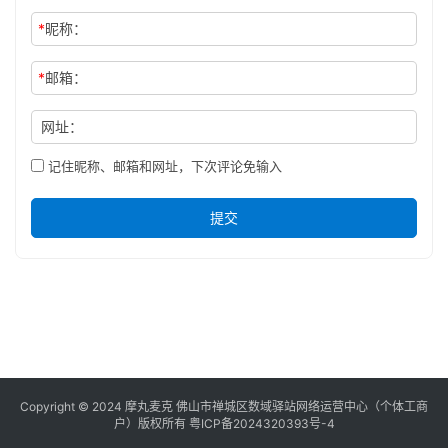
*
昵称：
*
邮箱：
网址：
记住昵称、邮箱和网址，下次评论免输入
提交
Copyright © 2024 摩丸麦克 佛山市禅城区数域驿站网络运营中心（个体工商
户）版权所有
粤ICP备2024320393号-4