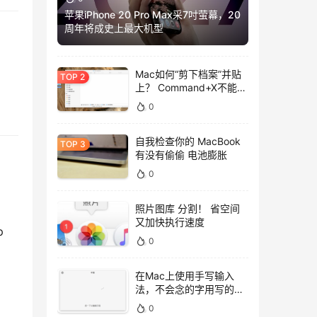
苹果iPhone 20 Pro Max采7吋萤幕，20
周年将成史上最大机型
Mac如何“剪下档案”并贴
上？ Command+X不能
用，用这招吧！
0
自我检查你的 MacBook
有没有偷偷 电池膨胀
0
照片图库 分割！ 省空间
又加快执行速度
 
0
在Mac上使用手写输入
法，不会念的字用写的就
好！
0