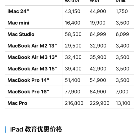
iMac 24″
43,150
44,900
1,750
Mac mini
16,400
19,900
3,500
Mac Studio
58,500
64,999
6,099
MacBook Air M2 13″
29,500
32,900
3,400
MacBook Air M3 13″
32,400
35,900
3,500
MacBook Air M3 15″
39,400
42,900
3,500
MacBook Pro 14″
51,400
54,900
3,500
MacBook Pro 16″
77,900
84,900
7,000
Mac Pro
216,800
229,900
13,100
iPad 教育优惠价格