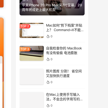
苹果iPhone 20 Pro Max采7吋萤幕，20
周年将成史上最大机型
Mac如何“剪下档案”并贴
上？ Command+X不能
用，用这招吧！
0
自我检查你的 MacBook
有没有偷偷 电池膨胀
0
照片图库 分割！ 省空间
又加快执行速度
0
在Mac上使用手写输入
法，不会念的字用写的就
好！
0