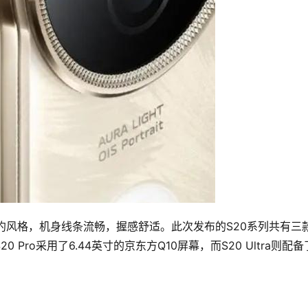
贯的简约风格，机身线条流畅，握感舒适。此次发布的S20系列共有三
和S20 Pro采用了6.44英寸的京东方Q10屏幕，而S20 Ultra则配