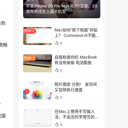
苹果iPhone 20 Pro Max采7吋萤幕，20
。
周年将成史上最大机型
验到
Mac如何“剪下档案”并贴
上？ Command+X不能
用，用这招吧！
0
流畅
自我检查你的 MacBook
有没有偷偷 电池膨胀
0
照片图库 分割！ 省空间
又加快执行速度
方
0
。
在Mac上使用手写输入
我国
法，不会念的字用写的就
好！
0