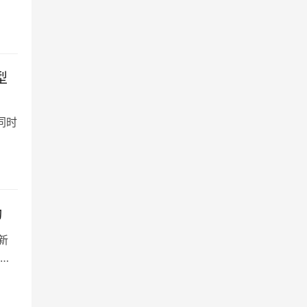
型
也同时
动
新
心