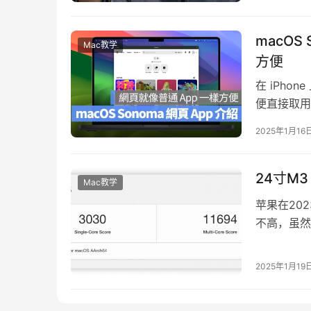
macOS
Mac教学
方便
在 iPh
便直接取用;
2025年1月16
24寸M3
Mac教学
苹果在20
不高，虽然
级到M3带
2025年1月19