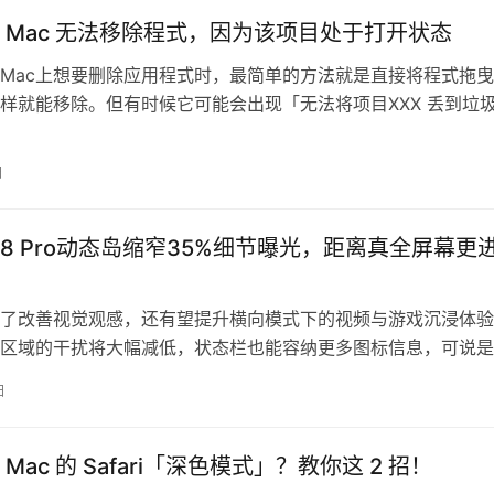
 Mac 无法移除程式，因为该项目处于打开状态
Mac上想要删除应用程式时，最简单的方法就是直接将程式拖
样就能移除。但有时候它可能会出现「无法将项目XXX 丢到垃
项目处于打开状态」的这个信息。…
日
e 18 Pro动态岛缩窄35%细节曝光，距离真全屏幕更
了改善视觉观感，还有望提升横向模式下的视频与游戏沉浸体验
区域的干扰将大幅减低，状态栏也能容纳更多图标信息，可说是
动态岛诞生以来最具感的外观进化。 …
日
Mac 的 Safari「深色模式」？教你这 2 招！