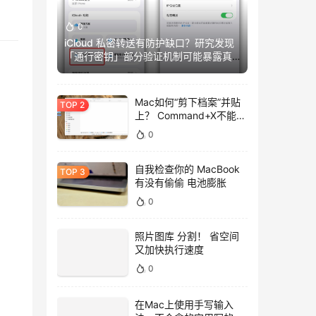
0
iCloud 私密转送有防护缺口？研究发现
「通行密钥」部分验证机制可能暴露真
实IP
Mac如何“剪下档案”并贴
上？ Command+X不能
用，用这招吧！
0
自我检查你的 MacBook
有没有偷偷 电池膨胀
0
照片图库 分割！ 省空间
又加快执行速度
0
在Mac上使用手写输入