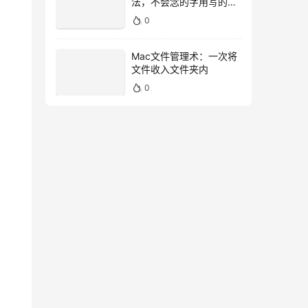
法，不会念的字用写的就
好！
0
Mac文件管理术：一次将
文件收入文件夹内
0