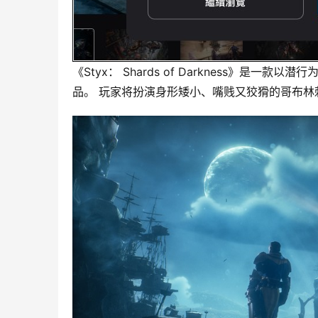
《Styx： Shards of Darkness》是
品。 玩家将扮演身形矮小、嘴贱又狡猾的哥布林刺