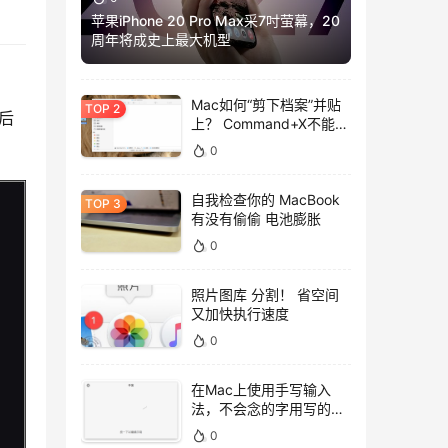
苹果iPhone 20 Pro Max采7吋萤幕，20
周年将成史上最大机型
Mac如何“剪下档案”并贴
然后
上？ Command+X不能
用，用这招吧！
0
自我检查你的 MacBook
有没有偷偷 电池膨胀
0
照片图库 分割！ 省空间
又加快执行速度
0
在Mac上使用手写输入
法，不会念的字用写的就
好！
0