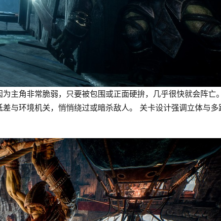
为主角非常脆弱，只要被包围或正面硬拚，几乎很快就会阵亡。
低差与环境机关，悄悄绕过或暗杀敌人。 关卡设计强调立体与多