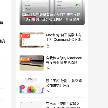
0
iCloud 私密转送有防护缺口？研究发现
「通行密钥」部分验证机制可能暴露真
、意
实IP
Mac如何“剪下档案”并贴
上？ Command+X不能
的 
用，用这招吧！
0
自我检查你的 MacBook
有没有偷偷 电池膨胀
0
照片图库 分割！ 省空间
又加快执行速度
0
在Mac上使用手写输入