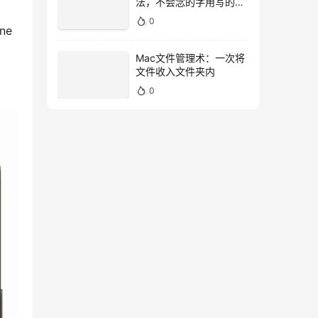
法，不会念的字用写的就
好！
0
e 
Mac文件管理术：一次将
文件收入文件夹内
0