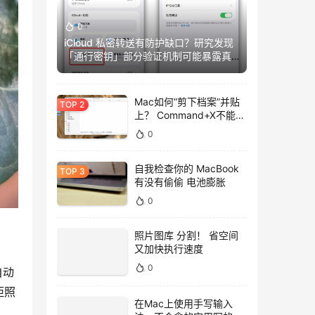
0
iCloud 私密转送有防护缺口？研究发现
「通行密钥」部分验证机制可能暴露真
实IP
Mac如何“剪下档案”并贴
上？ Command+X不能
用，用这招吧！
0
自我检查你的 MacBook
有没有偷偷 电池膨胀
0
照片图库 分割！ 省空间
又加快执行速度
0
自动
距照
在Mac上使用手写输入