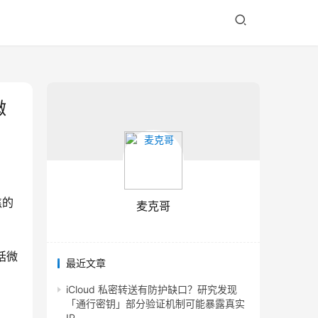
微
焦的
麦克哥
括微
最近文章
iCloud 私密转送有防护缺口？研究发现
「通行密钥」部分验证机制可能暴露真实
IP