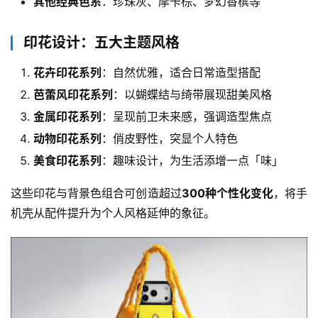
其他经典色系
：珍珠灰、摩卡棕、梦幻香槟等
印花设计：五大主题风格
花卉印花系列
：自然优雅，适合日常造型搭配
芭蕾风印花系列
：以蝴蝶结与绮带展现甜美风格
金属印花系列
：呈现前卫未来感，强调造型焦点
动物印花系列
：俏皮野性，突显个人特色
美食印花系列
：趣味设计，为生活添增一点「味」
这些印花与背景色组合可创造超过
300种个性化变化
，将手
机壳从配件提升为个人风格延伸的象征。