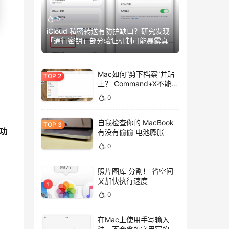
0
iCloud 私密转送有防护缺口？研究发现
「通行密钥」部分验证机制可能暴露真
实IP
Mac如何“剪下档案”并贴
上？ Command+X不能
用，用这招吧！
0
自我检查你的 MacBook
功
有没有偷偷 电池膨胀
0
照片图库 分割！ 省空间
又加快执行速度
0
在Mac上使用手写输入