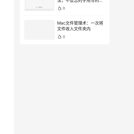
法，不会念的字用写的就
好！
0
Mac文件管理术：一次将
文件收入文件夹内
0