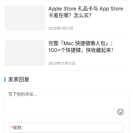
进阶功能，必须要在 App 内购买 Pro 版才能享用，但
《MenubarX》现在提供免费升级的服务，直接进入到「偏
好设置」里的「Pro」页籤，点选「升级」就可以了。
《MenubarX》总结
《MenubarX》这款小巧轻便的的 Mac 小工具，其实功能
相当单纯、简单，他就是提供另外一个浮动视窗让你可以在
原本的视窗之上浏览网页，并且能够快速的隐藏，像是什么
都没有发生过一样。
不只是上班想要休息摸个鱼可以用，当成是另外一个萤幕，
写报告的时候偶尔用这个方式查查资料，其实也是蛮方便
的，不需要在不同的 App、桌面切来切去。