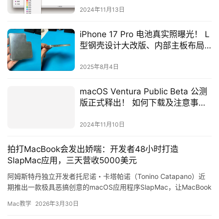
2024年11月13日
iPhone 17 Pro 电池真实照曝光！ L
型钢壳设计大改版、内部主板布局
首度横向重构
2025年8月4日
macOS Ventura Public Beta 公测
版正式释出！ 如何下载及注意事项
完整教学
2024年11月10日
拍打MacBook会发出娇喘：开发者48小时打造
SlapMac应用，三天营收5000美元
阿姆斯特丹独立开发者托尼诺・卡塔帕诺（Tonino Catapano）近
期推出一款极具恶搞创意的macOS应用程序SlapMac，让MacBook
用户只要轻拍或用力拍打笔记本，装置…
Mac教学
2026年3月30日