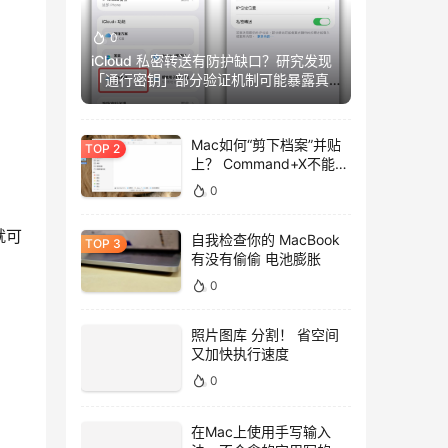
0
iCloud 私密转送有防护缺口？研究发现
「通行密钥」部分验证机制可能暴露真
实IP
Mac如何“剪下档案”并贴
上？ Command+X不能
用，用这招吧！
0
就可
自我检查你的 MacBook
有没有偷偷 电池膨胀
0
照片图库 分割！ 省空间
又加快执行速度
0
在Mac上使用手写输入