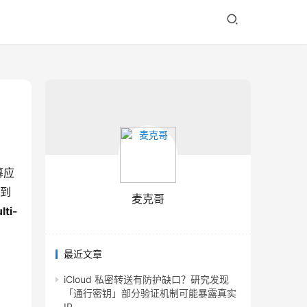
幕应
大到
麦克哥
lti-
最近文章
iCloud 私密转送有防护缺口？研究发现
「通行密钥」部分验证机制可能暴露真实
IP