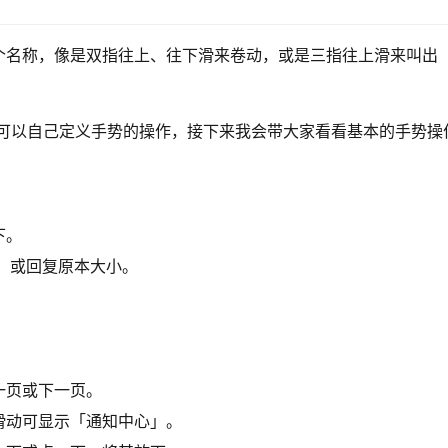
个名称，像是双指往上、往下滑来卷动，或是三指往上滑来叫出
也可以自己定义手势的操作，接下来我会带大家看看基本的手势操
下。
F，或回复原本大小。
。
。
一页或下一页。
滑动可显示「通知中心」。