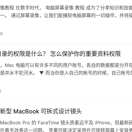
像教程 在数字时代， 电脑屏幕录像 教程 成为了分享知识和技
一。 通过屏幕录像，让我们能捕捉电脑屏幕的一切操作，并将
呈现，使学习过程更加生动而…
2日
家目录的权限是什么？ 怎么保护你的重要资料权限
，Mac 电脑可以有许多不同的用户账号，各自的数据都是分开
是井水不犯河水。 ▼ 而当你登入自己的帐号的时候，自己帐号
一个房子的图像，所以一般我们…
日
新型 MacBook 可拆式设计镜头
acBook Pro 的 FaceTime 镜头质素远不及 iPhone，但最新
在着手改善这一问题。 苹果可能决定采用在可旋转屏幕上安装