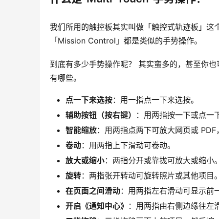
我们所用的触控板其实叫做「触控式轨迹板」这
「Mission Control」都是类似的手势操作。
到底有多少手势操作呢？ 其实蛮多的，甚至你
有哪些。
点一下来选按
：用一指点一下来选按。
辅助按钮（按右键）
：用两指按一下或点一
智能缩放
：用两指点两下可放大网页或 PD
卷动
：用两指上下滑动可卷动。
放大或缩小
：两指分开或靠拢可放大或缩小
旋转
：两指张开转动可旋转照片或其他项目
在页面之间滑动
：用两指左右滑动可显示前
开启《通知中心》
：用两指由右侧边缘往左