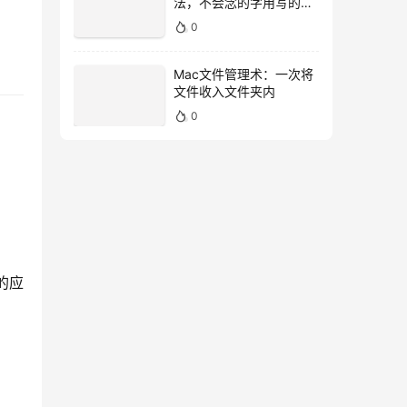
法，不会念的字用写的就
好！
0
Mac文件管理术：一次将
文件收入文件夹内
0
示的应