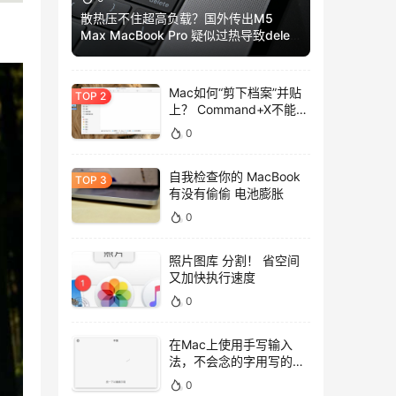
散热压不住超高负载？国外传出M5
Max MacBook Pro 疑似过热导致delete
键卡死
Mac如何“剪下档案”并贴
上？ Command+X不能
用，用这招吧！
0
自我检查你的 MacBook
有没有偷偷 电池膨胀
0
照片图库 分割！ 省空间
又加快执行速度
0
在Mac上使用手写输入
法，不会念的字用写的就
好！
0