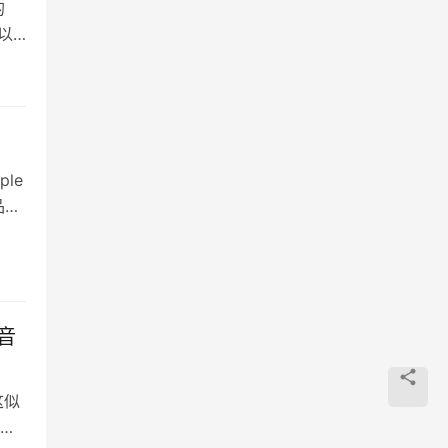
的
可以
le
品会
质音
这似
其