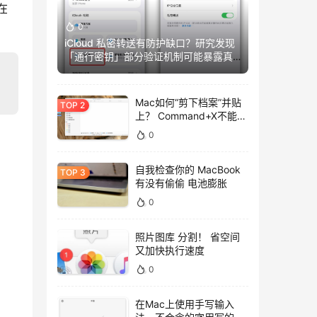
在
0
iCloud 私密转送有防护缺口？研究发现
「通行密钥」部分验证机制可能暴露真
实IP
Mac如何“剪下档案”并贴
上？ Command+X不能
用，用这招吧！
0
自我检查你的 MacBook
有没有偷偷 电池膨胀
0
照片图库 分割！ 省空间
又加快执行速度
0
在Mac上使用手写输入