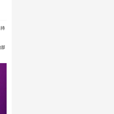
持 
的部