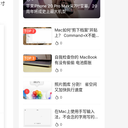
4寸
苹果iPhone 20 Pro Max采7吋萤幕，20
周年将成史上最大机型
Mac如何“剪下档案”并贴
上？ Command+X不能
用，用这招吧！
0
自我检查你的 MacBook
有没有偷偷 电池膨胀
0
照片图库 分割！ 省空间
又加快执行速度
0
在Mac上使用手写输入
法，不会念的字用写的就
好！
0