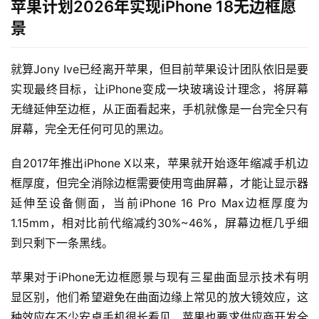
苹果计划2026年实现iPhone 18无边框愿
景
就算Jony Ive已经离开苹果，但目前苹果设计团队依旧是要
实现最终目标，让iPhone变成一块玻璃设计理念，将屏幕
无缝延伸至边框，从正面看起来，手机就像是一台完全只有
屏幕，完全无任何可见的黑边。
自2017年推出iPhone X以来，苹果就开始逐年缩减手机边
框厚度，但完全消除边框需要使用弯曲屏幕，才能让显示器
延伸至设备侧面，当前iPhone 16 Pro Max边框厚度为
1.15mm，相对比前代缩减约30%~46%，屏幕边框几乎细
到只剩下一条黑线。
苹果对于iPhone无边框愿景与现有三星曲面显示技术有明
显区别，他们希望避免在曲面边缘上常见的放大镜效应，这
种效应在不少安卓手机很长看见，苹果也要求供应商开发全