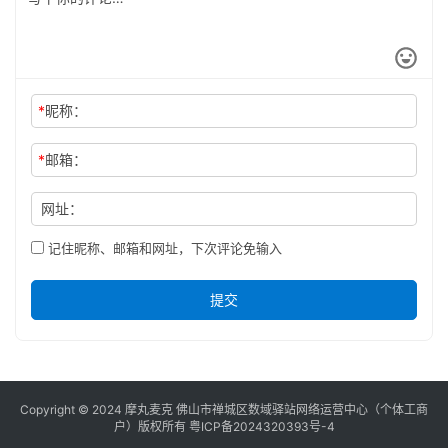
*
昵称：
*
邮箱：
网址：
记住昵称、邮箱和网址，下次评论免输入
提交
Copyright © 2024 摩丸麦克 佛山市禅城区数域驿站网络运营中心（个体工商
户）版权所有
粤ICP备2024320393号-4