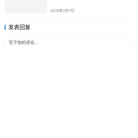
2026年2月7日
发表回复
*
昵称：
*
邮箱：
网址：
记住昵称、邮箱和网址，下次评论免输入
提交