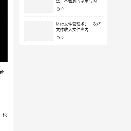
法，不会念的字用写的就
好！
0
Mac文件管理术：一次将
文件收入文件夹内
0
台
，也