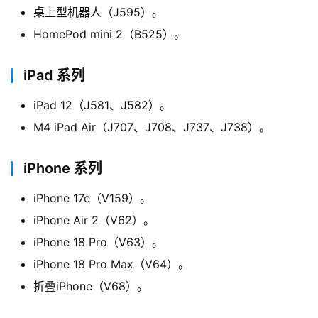
桌上型机器人（J595）。
HomePod mini 2（B525）。
iPad 系列
iPad 12（J581、J582）。
M4 iPad Air（J707、J708、J737、J738）。
iPhone 系列
iPhone 17e（V159）。
iPhone Air 2（V62）。
iPhone 18 Pro（V63）。
iPhone 18 Pro Max（V64）。
折叠iPhone（V68）。