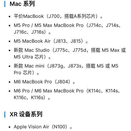
Mac 系列
平价MacBook（J700，搭载A系列芯片）。
M5 Pro / M5 Max MacBook Pro（J714c、J714s、
J716c、J716s）。
M5 MacBook Air（J813、J815）。
新款 Mac Studio（J775c、J775d，搭载 M5 Max 或
M5 Ultra 芯片）。
新款 Mac mini（J873g、J873s，搭载 M5 或 M5
Pro 芯片）。
M6 MacBook Pro（J804）。
M6 Pro / M6 Max MacBook Pro（K114c、K114s、
K116c、K116s）。
XR 设备系列
Apple Vision Air（N100）。