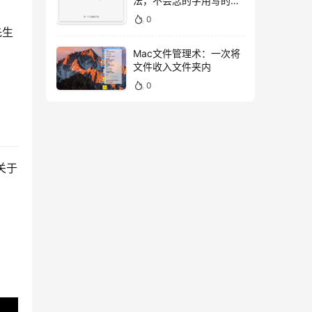
法，不会念的字用写的就
好！
0
先生
Mac文件管理术：一次将
文件收入文件夹内
0
 关于