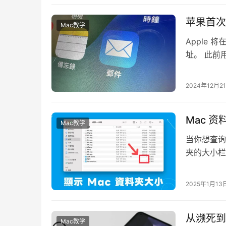
苹果首次让
Mac教学
Apple 
址。 此前
的 iCloud 
2024年12月2
Mac 
Mac教学
当你想查询
夹的大小栏
那如果你希
2025年1月13
从濒死到易
Mac教学