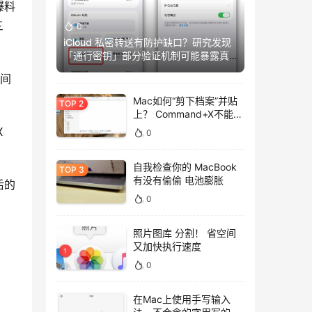
爆料
三
0
iCloud 私密转送有防护缺口？研究发现
「通行密钥」部分验证机制可能暴露真
实IP
期间
Mac如何“剪下档案”并贴
上？ Command+X不能
用，用这招吧！
 
0
自我检查你的 MacBook
有没有偷偷 电池膨胀
后的
0
照片图库 分割！ 省空间
又加快执行速度
0
在Mac上使用手写输入