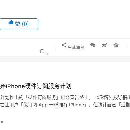
赞
(0)
生成海报
0
 放弃iPhone硬件订阅服务计划
 原本计划推出的「硬件订阅服务」已经宣告终止。 《彭博》报导指
在让用户「像订阅 App 一样拥有 iPhone」，但该计画已「近
定于 202…
9日