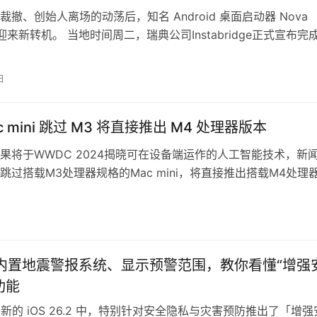
撤、创始人离场的动荡后，知名 Android 桌面启动器 Nova
er 迎来新转机。 当地时间周二，瑞典公司Instabridge正式宣布完
…
日
c mini 跳过 M3 将直接推出 M4 处理器版本
果将于WWDC 2024揭晓可在设备端运作的人工智能技术，新
跳过搭载M3处理器规格的Mac mini，将直接推出搭载M4处理
在此之前，有媒体已…
ne 内置地震警报系统、显示预警范围，教你看懂“增强
功能
在最新的 iOS 26.2 中，特别针对安全隐私与灾害预防推出了「增强