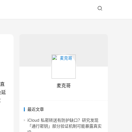
直
麦克哥
会延
 
最近文章
iCloud 私密转送有防护缺口？研究发现
「通行密钥」部分验证机制可能暴露真实
IP