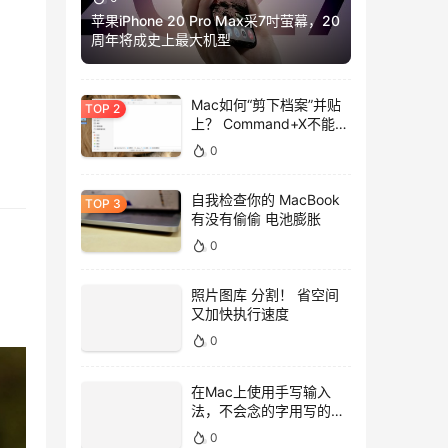
苹果iPhone 20 Pro Max采7吋萤幕，20
周年将成史上最大机型
Mac如何“剪下档案”并贴
上？ Command+X不能
用，用这招吧！
0
自我检查你的 MacBook
有没有偷偷 电池膨胀
0
照片图库 分割！ 省空间
又加快执行速度
0
在Mac上使用手写输入
法，不会念的字用写的就
好！
0