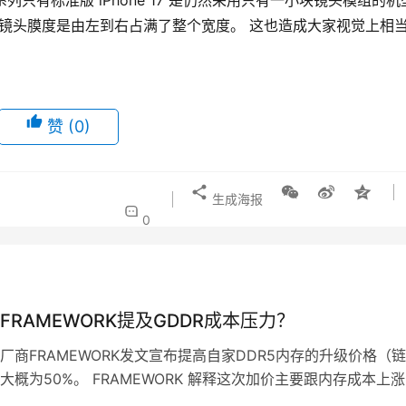
全系列只有标准版 iPhone 17 是仍然采用只有一小块镜头模组的机
o/Pro Max 的镜头膜度是由左到右占满了整个宽度。 这也造成大家视觉上相
赞
(0)
生成海报
0
FRAMEWORK提及GDDR成本压力？
厂商FRAMEWORK发文宣布提高自家DDR5内存的升级价格（链
大概为50%。 FRAMEWORK 解释这次加价主要跟内存成本上
这只是第一波，日后…