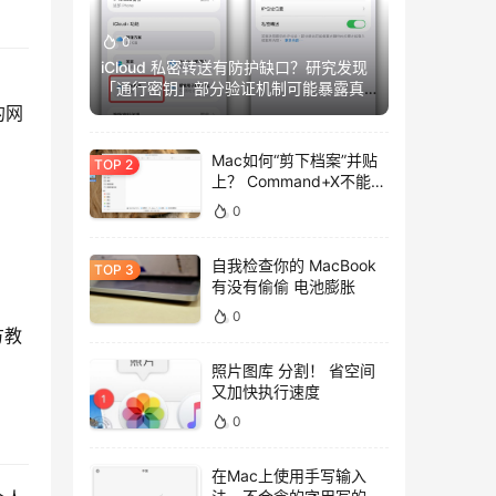
0
iCloud 私密转送有防护缺口？研究发现
「通行密钥」部分验证机制可能暴露真
实IP
的网
Mac如何“剪下档案”并贴
上？ Command+X不能
用，用这招吧！
0
自我检查你的 MacBook
有没有偷偷 电池膨胀
0
方教
照片图库 分割！ 省空间
又加快执行速度
0
在Mac上使用手写输入